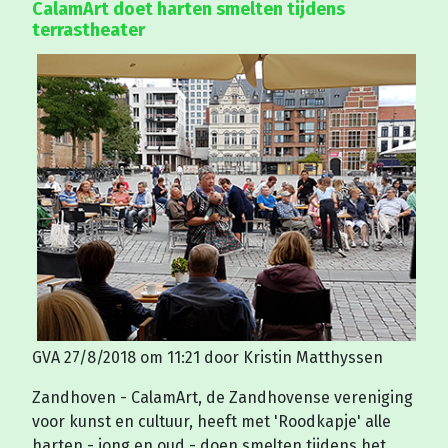
CalamArt doet harten smelten tijdens
terrastheater
GVA 27/8/2018 om 11:21
door
Kristin Matthyssen
Zandhoven -
CalamArt, de Zandhovense vereniging
voor kunst en cultuur, heeft met 'Roodkapje' alle
harten - jong en oud - doen smelten tijdens het