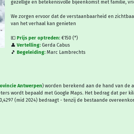
gezellige en betekenisvolle bijeenkomst met familie, vri
We zorgen ervoor dat de verstaanbaarheid en zichtbaar
van het verhaal kan genieten
💶
Prijs per optreden:
€150 (*)
👤
Vertelling:
Gerda Cabus
🎵
Begeleiding:
Marc Lambrechts
rovincie Antwerpen
) worden berekend aan de hand van de a
lometers wordt bepaald met Google Maps. Het bedrag dat per k
 0,4297 (mid 2024) bedraagt - tenzij de bestaande overeenk